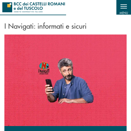
Salta al contenuto principale
MENU
I Navigati: informati e sicuri