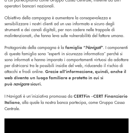
operatori bancari nazionali.
Obiettivo della campagna è aumentare la consapevolezza e
sensibilizzare i nostri clienti ad un uso informato e sicuro degli
strumenti e dei canali digitali, per non cadere nelle trappole di
malintenzionati, che fanno leva sulle vulnerabilità del fattore umano.
Protagonista della campagna è la
Navigati
. I componenti
famiglia “
”
di questa famiglia sono “esperti in sicurezza informatica” perché si
sono informati e hanno imparato i comportamenti virtuosi da adottare
per districarsi tra le possibili insidie del web, riducendo il rischio di
attacchi e frodi online.
Grazie all’informazione, quindi, anche il
web diventa un luogo familiare e protetto in cui si
navigare
può
sicuri.
I Navigati è un’iniziativa promossa da
CERTFin –CERT Finanziario
, alla quale la nostra banca partecipa, come Gruppo Cassa
Italiano
Centrale.