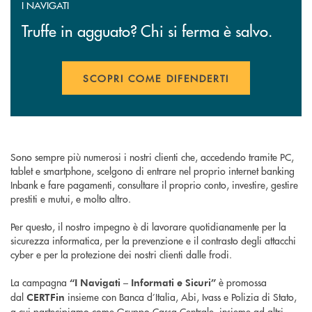
I NAVIGATI
Truffe in agguato? Chi si ferma è salvo.
SCOPRI COME DIFENDERTI
APRE UNA NUOVA FINESTR
Sono sempre più numerosi i nostri clienti che, accedendo tramite PC,
tablet e smartphone, scelgono di entrare nel proprio internet banking
Inbank e fare pagamenti, consultare il proprio conto, investire, gestire
prestiti e mutui, e molto altro.
Per questo, il nostro impegno è di lavorare quotidianamente per la
sicurezza informatica, per la prevenzione e il contrasto degli attacchi
cyber e per la protezione dei nostri clienti dalle frodi.
La campagna
è promossa
“I Navigati – Informati e Sicuri”
dal
insieme con Banca d’Italia, Abi, Ivass e Polizia di Stato,
CERTFin
a cui partecipiamo come Gruppo Cassa Centrale, insieme ad altri