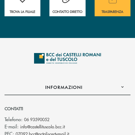
TROVA LA FILIALE
CONTATTO DIRETTO
TRASPARENZA
INFORMAZIONI
CONTATTI
Telefono:
06 93590052
(si apre l’app di posta elettronica)
E-mail:
info@castellituscolo.bcc.it
(si apre l’app di posta elettronic
PEC:
07092.bcc@actaliscertymail.it