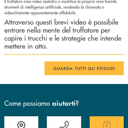
Il truffatore crea video realistici o modifica la propria voce tramite
strumenti di intelligenza artificiale, rendendo la chiamata o
videochiamata apparentemente affidabile.
Attraverso questi brevi video è possibile
entrare nella mente del truffatore per
capire i trucchi e le strategie che intende
mettere in atto.
GUARDA TUTTI GLI EPISODI
Come possiamo
?
aiutarti
Accedi all' elenco completo delle filiali della Bcc.
Hai bisogno di assistenza immediata? Contatta
Hai bisogno di alcuni