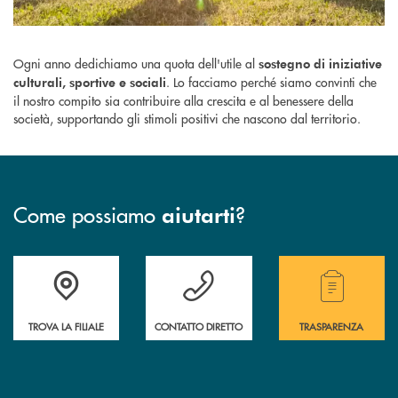
Ogni anno dedichiamo una quota dell'utile al
sostegno di iniziative
. Lo facciamo perché siamo convinti che
culturali, sportive e sociali
il nostro compito sia contribuire alla crescita e al benessere della
società, supportando gli stimoli positivi che nascono dal territorio.
Come possiamo
?
aiutarti
Accedi all' elenco completo delle filiali della Bcc.
Hai bisogno di assistenza immediata? Contatta
Hai bisogno di alcuni
TROVA LA FILIALE
CONTATTO DIRETTO
TRASPARENZA