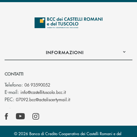
INFORMAZIONI
CONTATTI
Telefono:
06 93590052
(si apre l’app di posta elettronica)
E-mail:
info@castellituscolo.bcc.it
(si apre l’app di posta elettronic
PEC:
07092.bcc@actaliscertymail.it
© 2026 Banca di Credito Cooperativo dei Castelli Romani e del