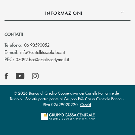
INFORMAZIONI
CONTATTI
Telefono:
06 93590052
(si apre l’app di posta elettronica)
E-mail:
info@castellituscolo.bcc.it
(si apre l’app di posta elettronic
PEC:
07092.bcc@actaliscertymail.it
© 2026 Banca di Credito Cooperativo dei Castelli Romani e del
Tuscolo - Società partecipante al Gruppo IVA Cassa Centrale Banca ·
P.Iva 02529020220
Crediti