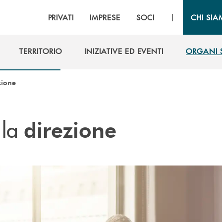
|
PRIVATI
IMPRESE
SOCI
CHI SI
TERRITORIO
INIZIATIVE ED EVENTI
ORGANI S
TERRITORIO
INIZIATIVE ED EVENTI
ORGANI S
zione
 la
direzione