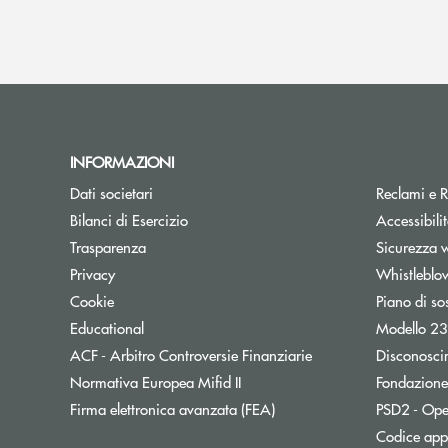
INFORMAZIONI
Dati societari
Reclami e R
Bilanci di Esercizio
Accessibili
Trasparenza
Sicurezza 
Privacy
Whistleblo
Cookie
Piano di so
Educational
Modello 2
Apre una nuova fines
ACF - Arbitro Controversie Finanziarie
Disconosci
Normativa Europea Mifid II
Fondazione
Firma elettronica avanzata (FEA)
PSD2 - Op
Codice appa