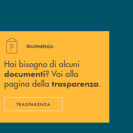
Hai bisogno di alcuni documenti ? Vai alla pagina della 
TRASPARENZA
Hai bisogno di alcuni
? Vai alla
documenti
pagina della
.
trasparenza
TRASPARENZA