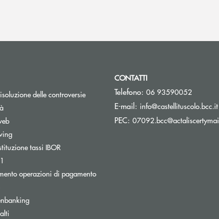
CONTATTI
Telefono:
06 93590052
isoluzione delle controversie
E-mail:
info@castellituscolo.bcc.it
tà
PEC:
07092.bcc@actaliscertymail
web
wing
stituzione tassi IBOR
Apre una nuova finestra
31
tra
mento operazioni di pagamento
Apre una nuova finestra
enbanking
lti