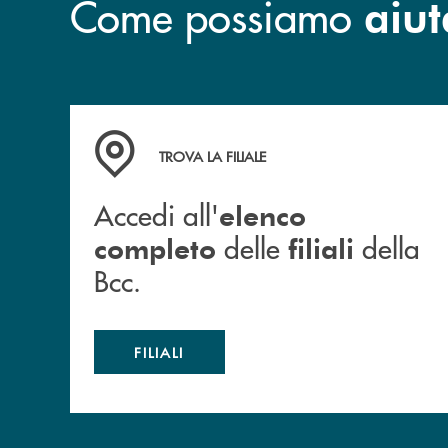
Come possiamo
aiut
Accedi all' elenco completo delle filiali della B
TROVA LA FILIALE
Accedi all'
elenco
delle
della
completo
filiali
Bcc.
FILIALI