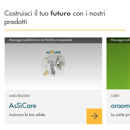
Costruisci il tuo
con i nostri
futuro
prodotti
Scopri di più AsSìCare
Scopri di pi
Messaggio pubblicitario con finalità promozionale.
Messaggio pubbl
ASSICURAZIONI
CARTE
AsSìCare
oraom
Assicura la tua salute.
La carta p