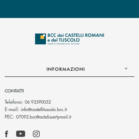
INFORMAZIONI
CONTATTI
Telefono:
06 93590052
(si apre l’app di posta elettronica)
E-mail:
info@castellituscolo.bcc.it
(si apre l’app di posta elettronic
PEC:
07092.bcc@actaliscertymail.it