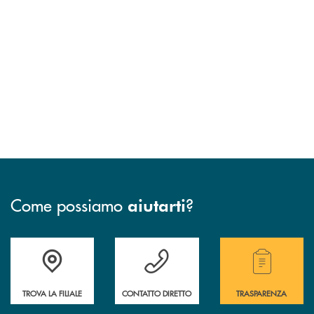
Come possiamo
?
aiutarti
Accedi all' elenco completo delle filiali della Bcc.
Hai bisogno di assistenza immediata? Contatta
Hai bisogno di alcuni
TROVA LA FILIALE
CONTATTO DIRETTO
TRASPARENZA