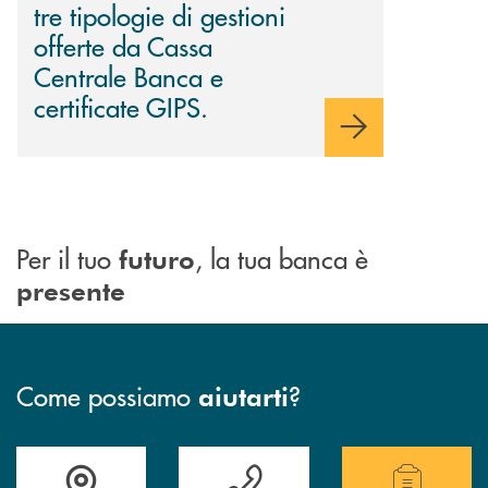
tre tipologie di gestioni
offerte da Cassa
Centrale Banca e
certificate GIPS.
Per il tuo
, la tua banca è
futuro
presente
Come possiamo
?
aiutarti
Accedi all' elenco completo delle filiali della Bcc.
Hai bisogno di assistenza immediata? Contatta
Hai bisogno di alcuni