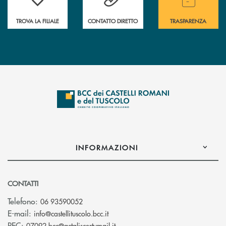
TROVA LA FILIALE
CONTATTO DIRETTO
TRASPARENZA
INFORMAZIONI
CONTATTI
Telefono:
06 93590052
(si apre l’app di posta elettronica)
E-mail:
info@castellituscolo.bcc.it
(si apre l’app di posta elettronic
PEC:
07092.bcc@actaliscertymail.it