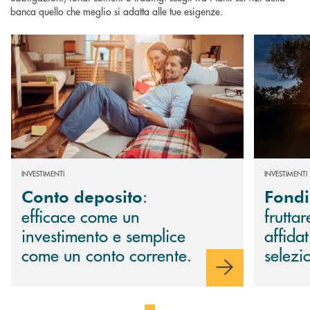
banca quello che meglio si adatta alle tue esigenze.
Scopri di più Conto deposito : efficace come un investimento e semplice 
Scopri di più 
INVESTIMENTI
INVESTIMENTI
:
Conto deposito
Fondi
efficace come un
fruttar
investimento e semplice
affidat
come un conto corrente.
selezi