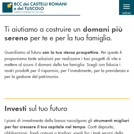
Salta al contenuto principale
MENU
Ti aiutiamo a costruire un
domani più
per te e per la tua famiglia.
sereno
Guardiamo al futuro
. Per questo ti
con la tua stessa prospettiva
proponiamo tante soluzioni per realizzare i tuoi progetti di vita e
mettere al sicuro il domani della tua famiglia. Scegli con fiducia i
nostri prodotti per il risparmio, per l’investimento, per la previdenza e
per la gestione del patrimonio.
sul tuo futuro
Investi
I piani di investimento della banca raccolgono gli
strumenti migliori
. Conti deposito,
per far crescere il tuo capitale nel tempo
obbligazioni, fondi comuni o trading: scegli fra i tanti servizi della