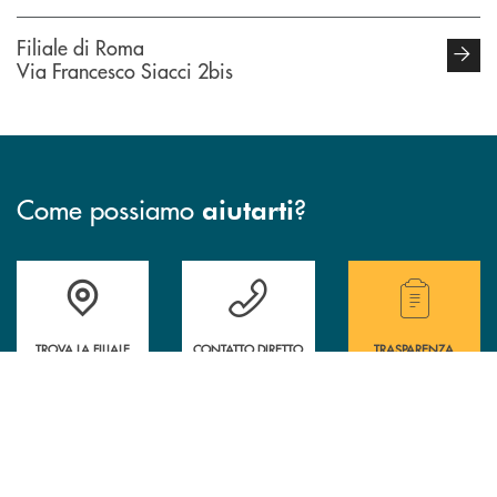
Filiale di Roma
Via Francesco Siacci 2bis
Come possiamo
?
aiutarti
Accedi all' elenco completo delle filiali della Bcc.
Hai bisogno di assistenza immediata? Contatta
Hai bisogno di alcuni
TROVA LA FILIALE
CONTATTO DIRETTO
TRASPARENZA
INBANK