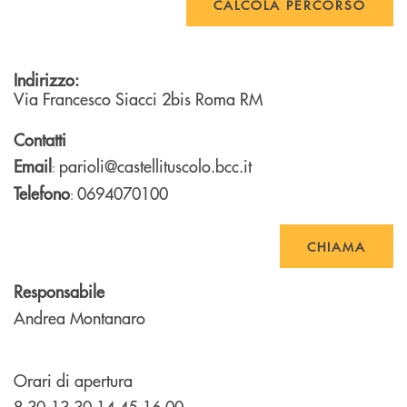
CALCOLA PERCORSO
Indirizzo:
Via Francesco Siacci 2bis
Roma
RM
Contatti
Email
parioli@castellituscolo.bcc.it
:
Telefono
0694070100
:
CHIAMA
Responsabile
Andrea Montanaro
Orari di apertura
8.30-13.30 14.45-16.00