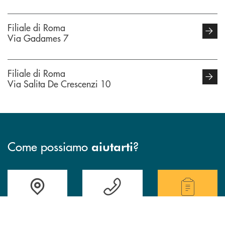
Filiale di Roma
Via Gadames 7
Filiale di Roma
Via Salita De Crescenzi 10
Come possiamo
?
aiutarti
Accedi all' elenco completo delle filiali della Bcc.
Hai bisogno di assistenza immediata? Contatta
Hai bisogno di alcuni
INBANK
TROVA LA FILIALE
CONTATTO DIRETTO
TRASPARENZA