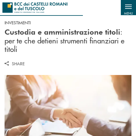
Salta al contenuto principale
MENU
INVESTIMENTI
:
Custodia e amministrazione titoli
per te che detieni strumenti finanziari e
titoli
SHARE