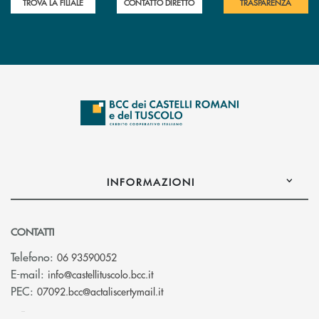
TROVA LA FILIALE
CONTATTO DIRETTO
TRASPARENZA
INFORMAZIONI
CONTATTI
Telefono:
06 93590052
(si apre l’app di posta elettronica)
E-mail:
info@castellituscolo.bcc.it
(si apre l’app di posta elettronic
PEC:
07092.bcc@actaliscertymail.it