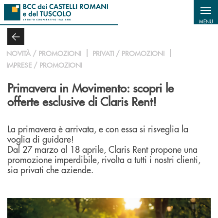
Salta al contenuto principale
MENU
NOVITÀ / PROMOZIONI
PRIVATI / PROMOZIONI
IMPRESE / PROMOZIONI
Primavera in Movimento: scopri le
offerte esclusive di Claris Rent!
La primavera è arrivata, e con essa si risveglia la
voglia di guidare!
Dal 27 marzo al 18 aprile, Claris Rent propone una
promozione imperdibile, rivolta a tutti i nostri clienti,
sia privati che aziende.