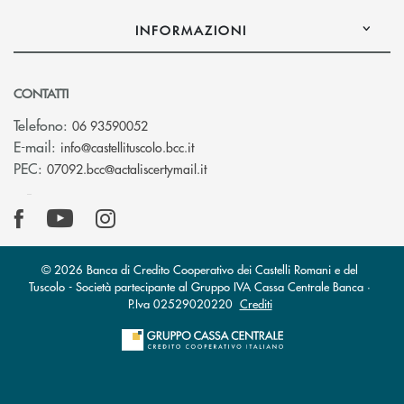
INFORMAZIONI
CONTATTI
Telefono:
06 93590052
(si apre l’app di posta elettronica)
E-mail:
info@castellituscolo.bcc.it
(si apre l’app di posta elettronic
PEC:
07092.bcc@actaliscertymail.it
© 2026 Banca di Credito Cooperativo dei Castelli Romani e del
Tuscolo - Società partecipante al Gruppo IVA Cassa Centrale Banca ·
P.Iva 02529020220
Crediti