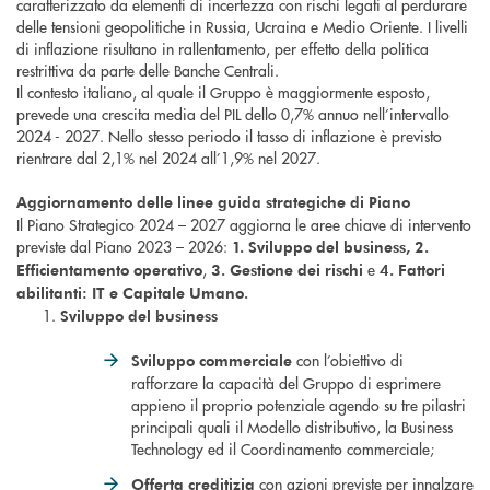
caratterizzato da elementi di incertezza con rischi legati al perdurare
delle tensioni geopolitiche in Russia, Ucraina e Medio Oriente. I livelli
di inflazione risultano in rallentamento, per effetto della politica
restrittiva da parte delle Banche Centrali.
Il contesto italiano, al quale il Gruppo è maggiormente esposto,
prevede una crescita media del PIL dello 0,7% annuo nell’intervallo
2024 - 2027. Nello stesso periodo il tasso di inflazione è previsto
rientrare dal 2,1% nel 2024 all’1,9% nel 2027.
Aggiornamento delle linee guida strategiche di Piano
Il Piano Strategico 2024 – 2027 aggiorna le aree chiave di intervento
previste dal Piano 2023 – 2026:
1. Sviluppo del business, 2.
,
e
Efficientamento operativo
3. Gestione dei rischi
4. Fattori
abilitanti: IT e Capitale Umano
.
Sviluppo del business
con l’obiettivo di
Sviluppo commerciale
rafforzare la capacità del Gruppo di esprimere
appieno il proprio potenziale agendo su tre pilastri
principali quali il Modello distributivo, la Business
Technology ed il Coordinamento commerciale;
con azioni previste per innalzare
Offerta creditizia