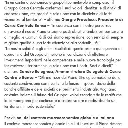
“In un contesto economico e geopolitico mutevole e complesso, il
Gruppo Cassa Centrale conferma i suoi valori identitari e distintivi di
cooperazione, reciprocità e relazione con la clientela e di forte
vicinanza al territorio” – afferma
Giorgio Fracalossi, Presidente di
– “In coerenza con il nostro percorso,
Cassa Centrale Banca
attraverso il nuovo Piano ci siamo posti obiettivi ambiziosi per servire
al meglio le Comunità di cui siamo espressione, con servizi di sempre
migliore qualità e una forte attenzione alla sostenibilità.”
“La nostra solidità e gli ottimi risultati di questo primo quinquennio di
operatività del Gruppo ci mettono in condizione di effettuare
investimenti importanti nelle competenze e nelle nuove tecnologie per
far evolvere ulteriormente la relazione con i nostri Soci e clienti” –
dichiara
Sandro Bolognesi, Amministratore Delegato di Cassa
– “Gli indirizzi del Piano Strategico nascono dalla
Centrale Banca
costante condivisione con i vertici e le funzioni specialistiche delle
Banche affiliate e delle società del perimetro industriale. Vogliamo
costruire insieme il futuro del Gruppo, valorizzando tutte le realtà che
lo compongono per continuare a creare valore e redistribuirlo sul
territorio in modo sostenibile.”
Previsioni del contesto macroeconomico globale e italiano
Il contesto macroeconomico globale in cui si inserisce il Piano rimane