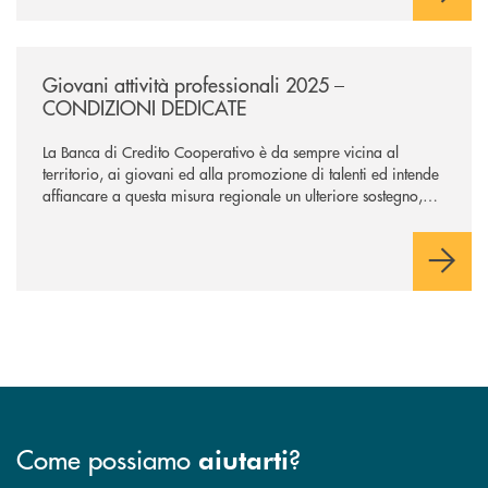
/news/giovani-attivita-professionali-2025-condizioni-dedicate/
Giovani attività professionali 2025 –
CONDIZIONI DEDICATE
La Banca di Credito Cooperativo è da sempre vicina al
territorio, ai giovani ed alla promozione di talenti ed intende
affiancare a questa misura regionale un ulteriore sostegno,
che supporti maggiormente l’avvio dell’attività professionale.
Come possiamo
?
aiutarti