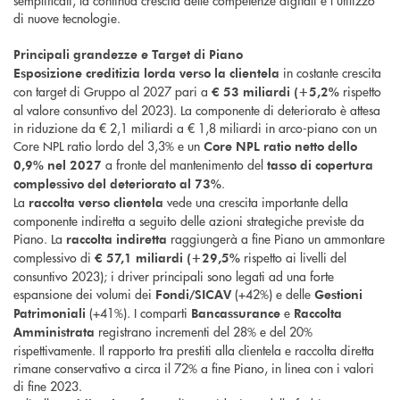
semplificati, la continua crescita delle competenze digitali e l’utilizzo
di nuove tecnologie.
Principali grandezze e Target di Piano
in costante crescita
Esposizione creditizia lorda verso la clientela
con target di Gruppo al 2027 pari a
rispetto
€ 53 miliardi (+5,2%
al valore consuntivo del 2023). La componente di deteriorato è attesa
in riduzione da € 2,1 miliardi a € 1,8 miliardi in arco-piano con un
Core NPL ratio lordo del 3,3% e un
Core NPL ratio netto dello
a fronte del mantenimento del
0,9% nel 2027
tasso di copertura
.
complessivo del deteriorato al 73%
La
vede una crescita importante della
raccolta verso clientela
componente indiretta a seguito delle azioni strategiche previste da
Piano. La
raggiungerà a fine Piano un ammontare
raccolta indiretta
complessivo di
rispetto ai livelli del
€ 57,1 miliardi (+29,5%
consuntivo 2023); i driver principali sono legati ad una forte
espansione dei volumi dei
(+42%) e delle
Fondi/SICAV
Gestioni
(+41%). I comparti
e
Patrimoniali
Bancassurance
Raccolta
registrano incrementi del 28% e del 20%
Amministrata
rispettivamente. Il rapporto tra prestiti alla clientela e raccolta diretta
rimane conservativo a circa il 72% a fine Piano, in linea con i valori
di fine 2023.