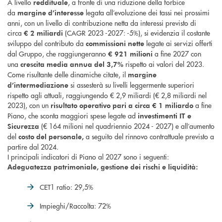
A livello
, a fronte di una riduzione della forbice
reddituale
da
legata all’evoluzione dei tassi nei prossimi
margine d’interesse
anni, con un livello di contribuzione netta da interessi previsto di
circa
(CAGR 2023 -2027: -5%), si evidenzia il costante
€ 2 miliardi
sviluppo del contributo da
legate ai servizi offerti
commissioni nette
dal Gruppo, che raggiungeranno
a fine 2027 con
€ 921 milioni
una
rispetto ai valori del 2023.
crescita media annua del 3,7%
Come risultante delle dinamiche citate, il
margine
si assesterà su livelli leggermente superiori
d’intermediazione
rispetto agli attuali, raggiungendo € 2,9 miliardi (€ 2,8 miliardi nel
2023), con un
a fine
risultato operativo
pari a circa € 1 miliardo
Piano, che sconta maggiori spese legate ad
investimenti IT e
(€ 164 milioni nel quadriennio 2024 - 2027) e all’aumento
Sicurezza
del
a seguito del rinnovo contrattuale previsto a
costo del personale,
partire dal 2024.
I principali indicatori di Piano al 2027 sono i seguenti:
Adeguatezza patrimoniale, gestione dei rischi e liquidità:
CET1 ratio: 29,5%
Impieghi/Raccolta: 72%