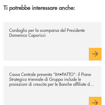
Ti potrebbe interessare anche:
/news/annuncio-funebre/
Cordoglio per la scomparsa del Presidente
Domenico Caporicci
/news/lazio-cassa-centrale-presenta-im-patto-il-piano-strategico-triennal
Cassa Centrale presenta “IM•PATTO”: il Piano
Strategico triennale di Gruppo include le
proiezioni di crescita per le Banche affiliate del
Lazio