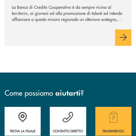
La Banca di Credito Cooperativo è da sempre vicina al
territorio, ai giovani ed alla promozione di talenti ed intende
affiancare a questa misura regionale un ulteriore sostegno,
che supporti maggiormente l’avvio dell’attività professionale.
Come possiamo
?
aiutarti
Accedi all' elenco completo delle filiali della Bcc.
Hai bisogno di assistenza immediata? Contatta
Hai bisogno di alcuni
TROVA LA FILIALE
CONTATTO DIRETTO
TRASPARENZA