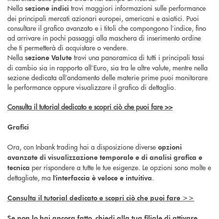
Nella
trovi maggiori informazioni sulle performance
sezione indici
dei principali mercati azionari europei, americani e asiatici. Puoi
consultare il grafico avanzato e i titoli che compongono l’indice, fino
ad arrivare in pochi passaggi alla maschera di inserimento ordine
che ti permetterà di acquistare o vendere.
Nella
trovi una panoramica di tutti i principali tassi
sezione Valute
di cambio sia in rapporto all’Euro, sia tra le altre valute, mentre nella
sezione dedicata all’andamento delle materie prime puoi monitorare
le performance oppure visualizzare il grafico di dettaglio.
Consulta il tutorial dedicato e scopri ciò che puoi fare >>
Grafici
Ora, con Inbank trading hai a disposizione diverse
opzioni
avanzate di visualizzazione temporale e di analisi grafica e
per rispondere a tutte le tue esigenze. Le opzioni sono molte e
tecnica
dettagliate, ma
.
l'interfaccia è veloce e intuitiva
Consulta il tutorial dedicato e scopri ciò che puoi fare >>
Se non lo hai ancora fatto, chiedi alla tua filiale di attivare