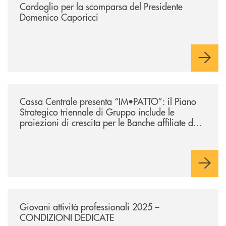
Cordoglio per la scomparsa del Presidente
Domenico Caporicci
/news/lazio-cassa-centrale-presenta-im-patto-il-piano-strategico-triennal
Cassa Centrale presenta “IM•PATTO”: il Piano
Strategico triennale di Gruppo include le
proiezioni di crescita per le Banche affiliate del
Lazio
/news/giovani-attivita-professionali-2025-condizioni-dedicate/
Giovani attività professionali 2025 –
CONDIZIONI DEDICATE