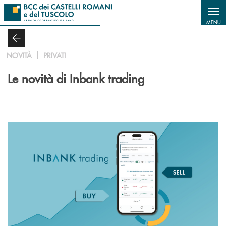
Salta al contenuto principale
MENU
NOVITÀ
PRIVATI
Le novità di Inbank trading