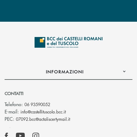
INFORMAZIONI
CONTATTI
Telefono:
06 93590052
(si apre l’app di posta elettronica)
E-mail:
info@castellituscolo.bcc.it
(si apre l’app di posta elettronic
PEC:
07092.bcc@actaliscertymail.it