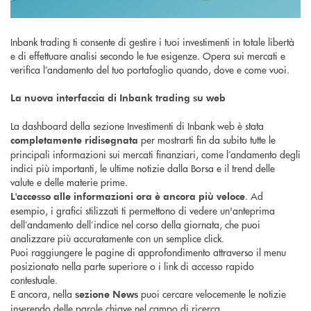
Inbank trading ti consente di gestire i tuoi investimenti in totale libertà
e di effettuare analisi secondo le tue esigenze. Opera sui mercati e
verifica l’andamento del tuo portafoglio quando, dove e come vuoi.
La nuova interfaccia di Inbank trading su web
La dashboard della sezione Investimenti di Inbank web è stata
per mostrarti fin da subito tutte le
completamente ridisegnata
principali informazioni sui mercati finanziari, come l’andamento degli
indici più importanti, le ultime notizie dalla Borsa e il trend delle
valute e delle materie prime.
. Ad
L'accesso alle informazioni ora è ancora più veloce
esempio, i grafici stilizzati ti permettono di vedere un'anteprima
dell’andamento dell’indice nel corso della giornata, che puoi
analizzare più accuratamente con un semplice click.
Puoi raggiungere le pagine di approfondimento attraverso il menu
posizionato nella parte superiore o i link di accesso rapido
contestuale.
E ancora, nella
puoi cercare velocemente le notizie
sezione News
inserendo delle parole chiave nel campo di ricerca.