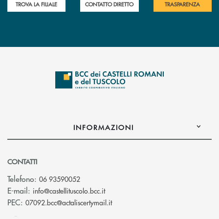
TROVA LA FILIALE
CONTATTO DIRETTO
TRASPARENZA
INFORMAZIONI
CONTATTI
Telefono:
06 93590052
(si apre l’app di posta elettronica)
E-mail:
info@castellituscolo.bcc.it
(si apre l’app di posta elettronic
PEC:
07092.bcc@actaliscertymail.it