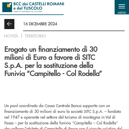
Salta al contenuto principale
MENU
16 DICEMBRE 2024
NOVITÀ
TERRITORIO
Erogato un finanziamento di 30
milioni di Euro a favore di SITC
S.p.A. per la sostituzione della
Funivia “Campitello - Col Rodella”
Un pool coordinato da Cassa Centrale Banca supporta con un
finanziamento di 30 milioni di euro la società SITC S.p.A. – fondata
nel 1947 e operante nel settore del turismo di montagna in Val di
Fassa – per la sostituzione della funivia “Campitello – Col Rodella”
che collega l’abitato di Campitello di Fassa con il circuito sciistico del