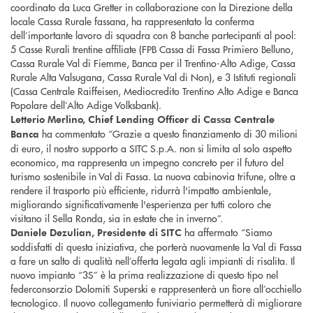
coordinato da Luca Gretter in collaborazione con la Direzione della
locale Cassa Rurale fassana, ha rappresentato la conferma
dell’importante lavoro di squadra con 8 banche partecipanti al pool:
5 Casse Rurali trentine affiliate (FPB Cassa di Fassa Primiero Belluno,
Cassa Rurale Val di Fiemme, Banca per il Trentino-Alto Adige, Cassa
Rurale Alta Valsugana, Cassa Rurale Val di Non), e 3 Istituti regionali
(Cassa Centrale Raiffeisen, Mediocredito Trentino Alto Adige e Banca
Popolare dell’Alto Adige Volksbank).
Letterio Merlino, Chief Lending Officer di Cassa Centrale
ha commentato “Grazie a questo finanziamento di 30 milioni
Banca
di euro, il nostro supporto a SITC S.p.A. non si limita al solo aspetto
economico, ma rappresenta un impegno concreto per il futuro del
turismo sostenibile in Val di Fassa. La nuova cabinovia trifune, oltre a
rendere il trasporto più efficiente, ridurrà l'impatto ambientale,
migliorando significativamente l'esperienza per tutti coloro che
visitano il Sella Ronda, sia in estate che in inverno”.
ha affermato “Siamo
Daniele Dezulian, Presidente di SITC
soddisfatti di questa iniziativa, che porterà nuovamente la Val di Fassa
a fare un salto di qualità nell’offerta legata agli impianti di risalita. Il
nuovo impianto “3S” è la prima realizzazione di questo tipo nel
federconsorzio Dolomiti Superski e rappresenterà un fiore all’occhiello
tecnologico. Il nuovo collegamento funiviario permetterà di migliorare