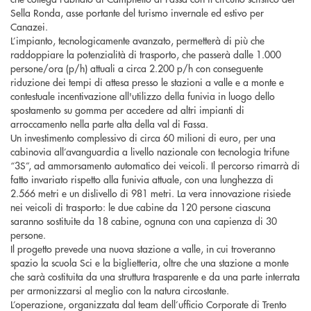
Sella Ronda, asse portante del turismo invernale ed estivo per
Canazei.
L’impianto, tecnologicamente avanzato, permetterà di più che
raddoppiare la potenzialità di trasporto, che passerà dalle 1.000
persone/ora (p/h) attuali a circa 2.200 p/h con conseguente
riduzione dei tempi di attesa presso le stazioni a valle e a monte e
contestuale incentivazione all'utilizzo della funivia in luogo dello
spostamento su gomma per accedere ad altri impianti di
arroccamento nella parte alta della val di Fassa.
Un investimento complessivo di circa 60 milioni di euro, per una
cabinovia all’avanguardia a livello nazionale con tecnologia trifune
“3S”, ad ammorsamento automatico dei veicoli. Il percorso rimarrà di
fatto invariato rispetto alla funivia attuale, con una lunghezza di
2.566 metri e un dislivello di 981 metri. La vera innovazione risiede
nei veicoli di trasporto: le due cabine da 120 persone ciascuna
saranno sostituite da 18 cabine, ognuna con una capienza di 30
persone.
Il progetto prevede una nuova stazione a valle, in cui troveranno
spazio la scuola Sci e la biglietteria, oltre che una stazione a monte
che sarà costituita da una struttura trasparente e da una parte interrata
per armonizzarsi al meglio con la natura circostante.
L’operazione, organizzata dal team dell’ufficio Corporate di Trento