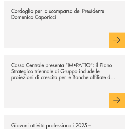
/news/annuncio-funebre/
Cordoglio per la scomparsa del Presidente
Domenico Caporicci
/news/lazio-cassa-centrale-presenta-im-patto-il-piano-strategico-triennal
Cassa Centrale presenta “IM•PATTO”: il Piano
Strategico triennale di Gruppo include le
proiezioni di crescita per le Banche affiliate del
Lazio
/news/giovani-attivita-professionali-2025-condizioni-dedicate/
Giovani attività professionali 2025 –