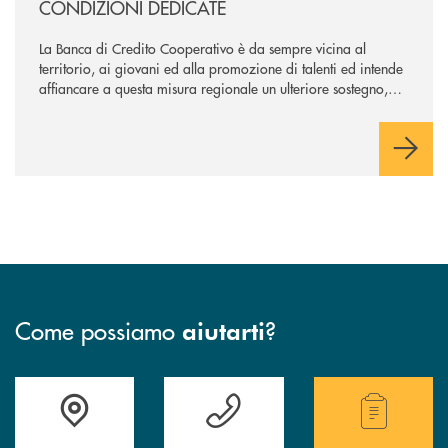
CONDIZIONI DEDICATE
La Banca di Credito Cooperativo è da sempre vicina al
territorio, ai giovani ed alla promozione di talenti ed intende
affiancare a questa misura regionale un ulteriore sostegno,
che supporti maggiormente l’avvio dell’attività professionale.
Come possiamo
?
aiutarti
Accedi all' elenco completo delle filiali della Bcc.
Hai bisogno di assistenza immediata? Contatta
Hai bisogno di alcuni