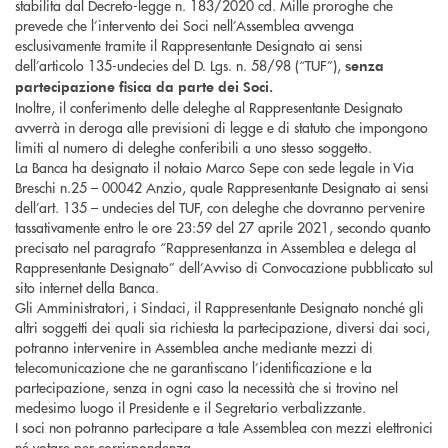
stabilita dal Decreto-legge n. 183/2020 cd. Mille proroghe che
prevede che l’intervento dei Soci nell’Assemblea avvenga
esclusivamente tramite il Rappresentante Designato ai sensi
dell’articolo 135-undecies del D. Lgs. n. 58/98 (“TUF”),
senza
partecipazione fisica da parte dei Soci.
Inoltre, il conferimento delle deleghe al Rappresentante Designato
avverrà in deroga alle previsioni di legge e di statuto che impongono
limiti al numero di deleghe conferibili a uno stesso soggetto.
La Banca ha designato il notaio Marco Sepe con sede legale in Via
Breschi n.25 – 00042 Anzio, quale Rappresentante Designato ai sensi
dell’art. 135 – undecies del TUF, con deleghe che dovranno pervenire
tassativamente entro le ore 23:59 del 27 aprile 2021, secondo quanto
precisato nel paragrafo “Rappresentanza in Assemblea e delega al
Rappresentante Designato” dell’Avviso di Convocazione pubblicato sul
sito internet della Banca.
Gli Amministratori, i Sindaci, il Rappresentante Designato nonché gli
altri soggetti dei quali sia richiesta la partecipazione, diversi dai soci,
potranno intervenire in Assemblea anche mediante mezzi di
telecomunicazione che ne garantiscano l’identificazione e la
partecipazione, senza in ogni caso la necessità che si trovino nel
medesimo luogo il Presidente e il Segretario verbalizzante.
I soci non potranno partecipare a tale Assemblea con mezzi elettronici
né votare per corrispondenza