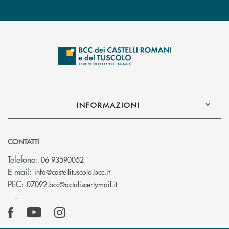
INFORMAZIONI
CONTATTI
Telefono:
06 93590052
(si apre l’app di posta elettronica)
E-mail:
info@castellituscolo.bcc.it
(si apre l’app di posta elettronic
PEC:
07092.bcc@actaliscertymail.it