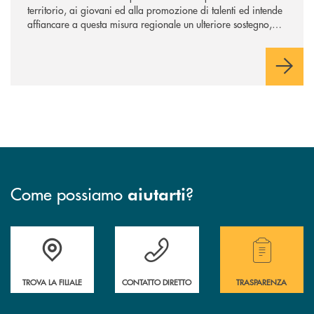
territorio, ai giovani ed alla promozione di talenti ed intende
affiancare a questa misura regionale un ulteriore sostegno,
che supporti maggiormente l’avvio dell’attività professionale.
Come possiamo
?
aiutarti
Accedi all' elenco completo delle filiali della Bcc.
Hai bisogno di assistenza immediata? Contatta
Hai bisogno di alcuni
TROVA LA FILIALE
CONTATTO DIRETTO
TRASPARENZA