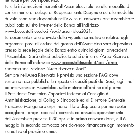
Tutte le informazioni inerenti all’Assemblea, relative alla modalità di
conferimento di delega al Rappresentante Designato ed alle modalità
di voto sono rese disponibili nell’Avviso di convocazione assembleare
pubblicato sul sito internet della Banca all’indirizzo
www.bcccastellituscolo.it/soci/assemblea2021.
La documentazione prevista dalla vigente normativa e relativa agli
argomenti posti all’ordine del giorno dell’Assemblea sarà depositata
presso la sede legale della Banca entro quindici giorni antecedenti
l’Assemblea. Sarà altresì pubblicata sul sito internet/Area Riservata
della Banca all’indirizzo
www.bcccastellituscolo.it/soci/area-
riservata-soci
sezione “Area riservata Soci”.
Sempre nell’Area Riservata è prevista una sezione FAQ dove
verranno rese pubbliche le risposte ai quesiti posti dai Soci, legittimati
ad intervenire in Assemblea, sulle materie all’ordine del giorno.
Il Presidente Domenico Caporicci insieme al Consiglio di
Amministrazione, al Collegio Sindacale ed al Direttore Generale
Francesco Manganaro esprimono il loro dispiacere per non poter
accogliere i propri soci nel ricorrente ed annuale appuntamento
dell’Assemblea prevista il 30 aprile in prima convocazione, e il 6
maggio in seconda convocazione dovendo rimandare ogni momento
ricreativo al prossimo anno.