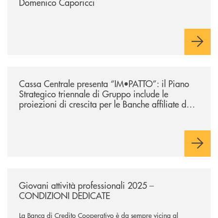
Domenico Caporicci
/news/lazio-cassa-centrale-presenta-im-patto-il-piano-strategico-triennal
Cassa Centrale presenta “IM•PATTO”: il Piano
Strategico triennale di Gruppo include le
proiezioni di crescita per le Banche affiliate del
Lazio
/news/giovani-attivita-professionali-2025-condizioni-dedicate/
Giovani attività professionali 2025 –
CONDIZIONI DEDICATE
La Banca di Credito Cooperativo è da sempre vicina al