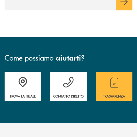
Come possiamo
?
aiutarti
Accedi all' elenco completo delle filiali della Bcc.
Hai bisogno di assistenza immediata? Contatta
Hai bisogno di alcuni
TROVA LA FILIALE
CONTATTO DIRETTO
TRASPARENZA