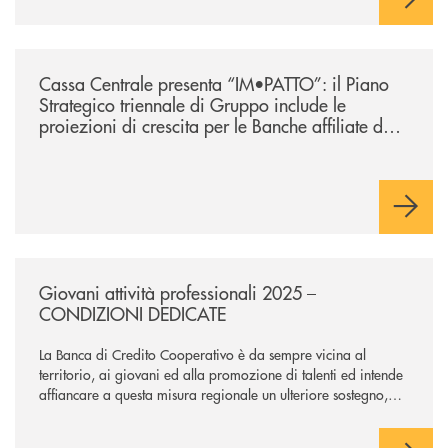
/news/lazio-cassa-centrale-presenta-im-patto-il-piano-strategico-triennal
Cassa Centrale presenta “IM•PATTO”: il Piano
Strategico triennale di Gruppo include le
proiezioni di crescita per le Banche affiliate del
Lazio
/news/giovani-attivita-professionali-2025-condizioni-dedicate/
Giovani attività professionali 2025 –
CONDIZIONI DEDICATE
La Banca di Credito Cooperativo è da sempre vicina al
territorio, ai giovani ed alla promozione di talenti ed intende
affiancare a questa misura regionale un ulteriore sostegno,
che supporti maggiormente l’avvio dell’attività professionale.