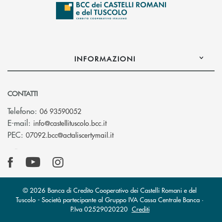
INFORMAZIONI
CONTATTI
Telefono:
06 93590052
(si apre l’app di posta elettronica)
E-mail:
info@castellituscolo.bcc.it
(si apre l’app di posta elettronic
PEC:
07092.bcc@actaliscertymail.it
© 2026 Banca di Credito Cooperativo dei Castelli Romani e del
Tuscolo - Società partecipante al Gruppo IVA Cassa Centrale Banca ·
P.Iva 02529020220
Crediti