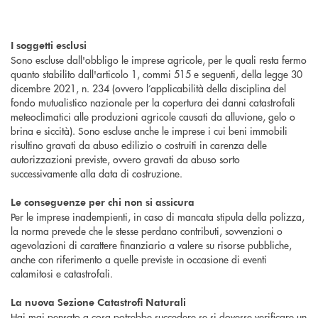
I soggetti esclusi
Sono escluse dall'obbligo le imprese agricole, per le quali resta fermo
quanto stabilito dall'articolo 1, commi 515 e seguenti, della legge 30
dicembre 2021, n. 234 (ovvero l’applicabilità della disciplina del
fondo mutualistico nazionale per la copertura dei danni catastrofali
meteoclimatici alle produzioni agricole causati da alluvione, gelo o
brina e siccità). Sono escluse anche le imprese i cui beni immobili
risultino gravati da abuso edilizio o costruiti in carenza delle
autorizzazioni previste, ovvero gravati da abuso sorto
successivamente alla data di costruzione.
Le conseguenze per chi non si assicura
Per le imprese inadempienti, in caso di mancata stipula della polizza,
la norma prevede che le stesse perdano contributi, sovvenzioni o
agevolazioni di carattere finanziario a valere su risorse pubbliche,
anche con riferimento a quelle previste in occasione di eventi
calamitosi e catastrofali.
La nuova Sezione Catastrofi Naturali
Hai mai pensato a cosa potrebbe succedere se si dovesse verificare un