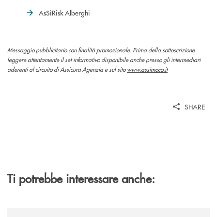
AsSìRisk Alberghi
Messaggio pubblicitario con finalità promozionale. Prima della sottoscrizione
leggere attentamente il set informativo disponibile anche presso gli intermediari
aderenti al circuito di Assicura Agenzia e sul sito
www.assimoco.it
SHARE
Ti potrebbe interessare anche:
/news/giovani-attivita-professionali-2025-condizioni-dedicate/