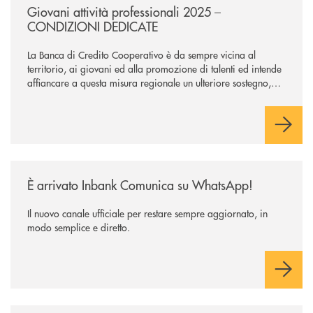
Giovani attività professionali 2025 –
CONDIZIONI DEDICATE
La Banca di Credito Cooperativo è da sempre vicina al
territorio, ai giovani ed alla promozione di talenti ed intende
affiancare a questa misura regionale un ulteriore sostegno,
che supporti maggiormente l’avvio dell’attività professionale.
/news/inbank-comunica-su-whatsapp/
È arrivato Inbank Comunica su WhatsApp!
Il nuovo canale ufficiale per restare sempre aggiornato, in
modo semplice e diretto.
/news/fioccano-le-occasioni-invernali-con-claris-rent/