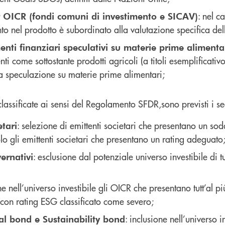
: nel c
r OICR (fondi comuni di investimento e SICAV)
to nel prodotto è subordinato alla valutazione specifica dell
enti finanziari speculativi su materie prime alimenta
enti come sottostante prodotti agricoli (a titoli esemplificati
la speculazione su materie prime alimentari;
 classificate ai sensi del Regolamento SFDR,sono previsti i s
: selezione di emittenti societari che presentano un sodd
etari
olo gli emittenti societari che presentano un rating adeguato
: esclusione dal potenziale universo investibile di tu
ernativi
one nell’universo investibile gli OICR che presentano tutt’al p
ri con rating ESG classificato come severo;
: inclusione nell’universo i
al bond e Sustainability bond