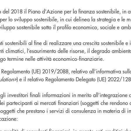
el 2018 il Piano d'Azione per la finanza sostenibile, in a
r lo sviluppo sostenibile, in cui delinea la strategia e le 
luppo sostenibile sotto il profilo economico, sociale e ambi
nti sostenibili al fine di realizzare una crescita sostenibile e 
nti climatici, l’esaurimento delle risorse, il degrado ambient
go termine nelle attività economico-finanziarie.
Regolamento (UE) 2019/2088, relativo all’informativa sulla s
ulation»
) e il relativo Regolamento Delegato (UE) 2022/128
i investitori finali informazioni in merito all’integrazione de
 dei partecipanti ai mercati finanziari (soggetti che rendono d
(soggetti che prestano i servizi di consulenza in materia di i
icazione: