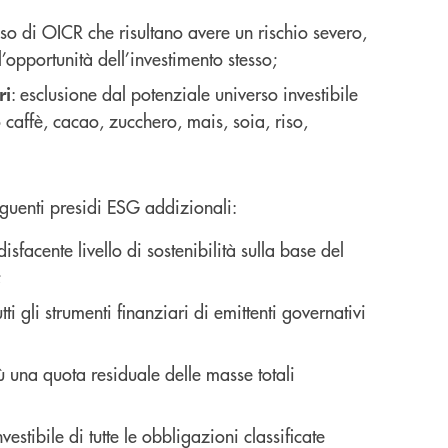
aso di OICR che risultano avere un rischio severo,
’opportunità dell’investimento stesso;
: esclusione dal potenziale universo investibile
ri
vo caffè, cacao, zucchero, mais, soia, riso,
eguenti presidi ESG addizionali:
isfacente livello di sostenibilità sulla base del
;
tti gli strumenti finanziari di emittenti governativi
iù una quota residuale delle masse totali
nvestibile di tutte le obbligazioni classificate