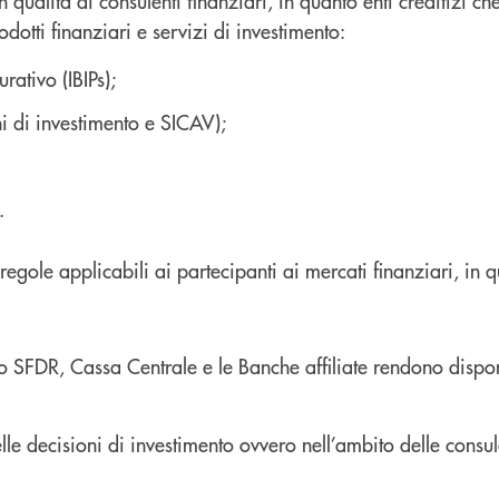
n qualità di consulenti finanziari, in quanto enti creditizi c
odotti finanziari e servizi di investimento:
rativo (IBIPs);
 di investimento e SICAV);
.
egole applicabili ai partecipanti ai mercati finanziari, in qu
SFDR, Cassa Centrale e le Banche affiliate rendono disponibi
nelle decisioni di investimento ovvero nell’ambito delle consu