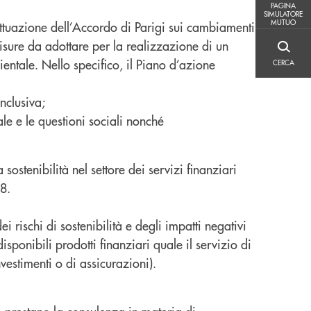
PAGINA SIMULATORE MUTUO
PAGINA
SIMULATORE
MUTUO
ttuazione dell’Accordo di Parigi sui cambiamenti
misure da adottare per la realizzazione di un
CERCA
entale. Nello specifico, il Piano d’azione
CERCA
inclusiva;
ale e le questioni sociali nonché
ostenibilità nel settore dei servizi finanziari
8.
i rischi di sostenibilità e degli impatti negativi
isponibili prodotti finanziari quale il servizio di
nvestimenti o di assicurazioni).