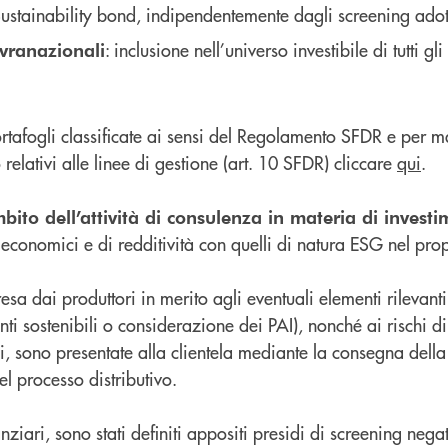
ainability bond, indipendentemente dagli screening adottat
: inclusione nell’universo investibile di tutti 
ovranazionali
ortafogli classificate ai sensi del Regolamento SFDR e per m
 relativi alle linee di gestione (art. 10 SFDR) cliccare
qui
.
ito dell’attività di consulenza in materia di investim
i economici e di redditività con quelli di natura ESG nel pro
resa dai produttori in merito agli eventuali elementi rilevanti
nti sostenibili o considerazione dei PAI), nonché ai rischi di
bili, sono presentate alla clientela mediante la consegna del
el processo distributivo.
anziari, sono stati definiti appositi presidi di screening neg