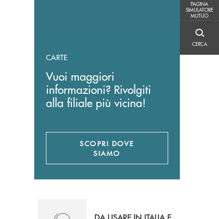
PAGINA SIMULATORE MUTUO
PAGINA
SIMULATORE
MUTUO
CERCA
CERCA
CARTE
Vuoi maggiori
informazioni? Rivolgiti
alla filiale più vicina!
SCOPRI DOVE
SIAMO
DA USARE IN ITALIA E