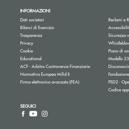
INFORMAZIONI
Dati societari
Reclami e R
Bilanci di Esercizio
Accessibili
Trasparenza
Sicurezza 
Privacy
Whistleblo
Cookie
Piano di so
Educational
Modello 2
Apre una nuova fines
ACF - Arbitro Controversie Finanziarie
Disconosci
Normativa Europea Mifid II
Fondazione
Firma elettronica avanzata (FEA)
PSD2 - Op
Codice appa
SEGUICI