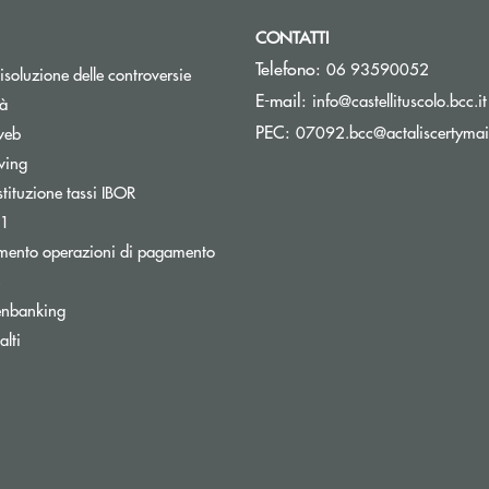
CONTATTI
Telefono:
06 93590052
isoluzione delle controversie
E-mail:
info@castellituscolo.bcc.it
tà
PEC:
07092.bcc@actaliscertymail
web
wing
stituzione tassi IBOR
Apre una nuova finestra
31
tra
mento operazioni di pagamento
Apre una nuova finestra
enbanking
lti