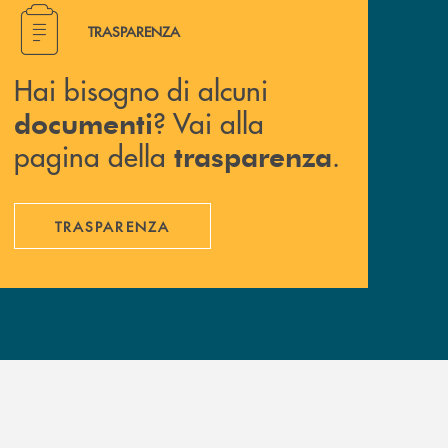
Hai bisogno di alcuni documenti ? Vai alla pagina della 
TRASPARENZA
Hai bisogno di alcuni
? Vai alla
documenti
pagina della
.
trasparenza
TRASPARENZA