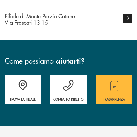
Filiale di Monte Porzio Catone
Via Frascati 13-15
Come possiamo
?
aiutarti
Accedi all' elenco completo delle filiali della Bcc.
Hai bisogno di assistenza immediata? Contatta
Hai bisogno di alcuni
TROVA LA FILIALE
CONTATTO DIRETTO
TRASPARENZA