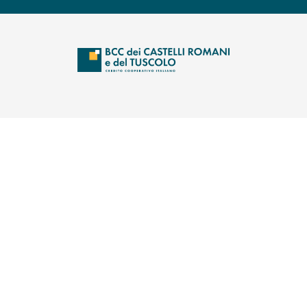
INFORMAZIONI
INBANK
CONTATTI
Telefono:
06 93590052
(si apre l’app di posta elettronica)
E-mail:
info@castellituscolo.bcc.it
(si apre l’app di posta elettronic
PEC:
07092.bcc@actaliscertymail.it