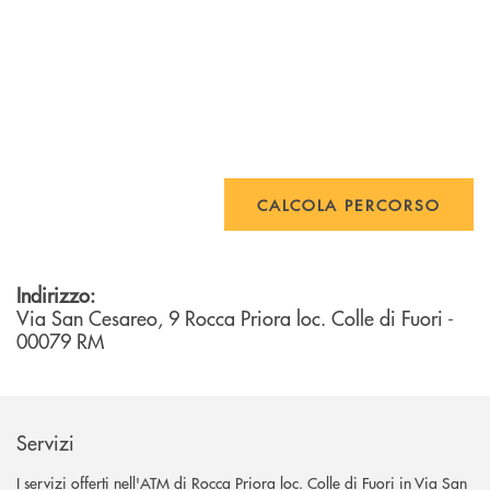
CALCOLA PERCORSO
Indirizzo:
Via San Cesareo, 9
Rocca Priora loc. Colle di Fuori
-
00079
RM
Servizi
I servizi offerti nell'ATM di Rocca Priora loc. Colle di Fuori in Via San