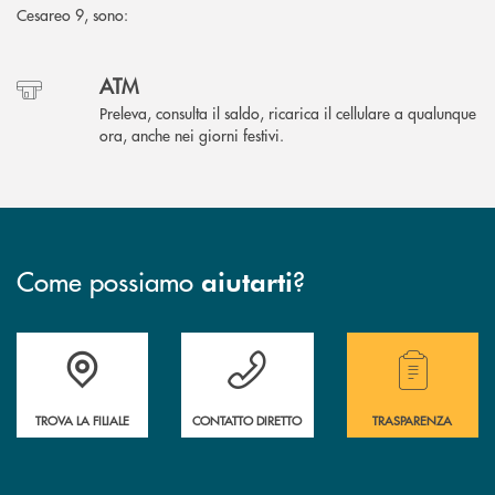
Cesareo 9, sono:
ATM
Preleva, consulta il saldo, ricarica il cellulare a qualunque
ora, anche nei giorni festivi.
Come possiamo
?
aiutarti
Accedi all' elenco completo delle filiali della Bcc.
Hai bisogno di assistenza immediata? Contatta
Hai bisogno di alcuni
TROVA LA FILIALE
CONTATTO DIRETTO
TRASPARENZA